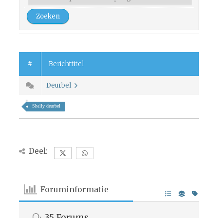
#
Berichttitel
Deurbel
Shelly deurbel
Deel:
Foruminformatie
35
Forums