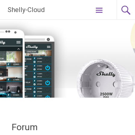
Ga
Shelly-Cloud
naar
de
inhoud
Forum