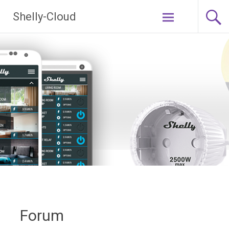
Ga
Shelly-Cloud
naar
de
inhoud
Forum