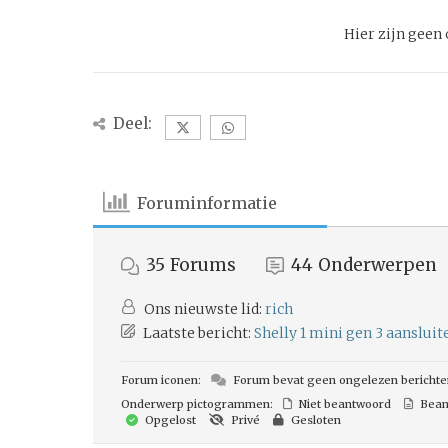
Hier zijn gee
Deel:
Foruminformatie
35
Forums
44
Onderwerpen
Ons nieuwste lid:
rich
Laatste bericht:
Shelly 1 mini gen 3 aanslui
Forum iconen:
Forum bevat geen ongelezen berichte
Onderwerp pictogrammen:
Niet beantwoord
Bean
Opgelost
Privé
Gesloten