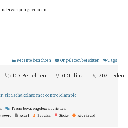
n onderwerpen gevonden
Recente berichten
Ongelezen berichten
Tags
107
Berichten
0
Online
202
Leden
ten gira schakelaar met controlelampje
n
Forum bevat ongelezen berichten
twoord
Actief
Populair
Sticky
Afgekeurd