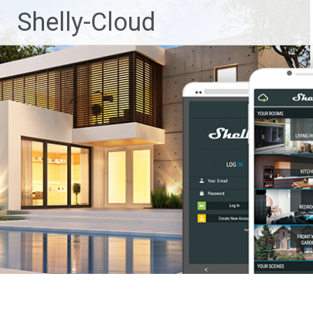
Ga
Shelly-Cloud
naar
de
inhoud