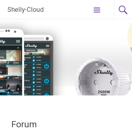
Ga
Shelly-Cloud
naar
de
inhoud
Forum