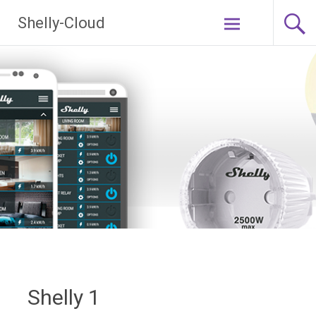
Ga
Shelly-Cloud
naar
de
inhoud
Shelly 1