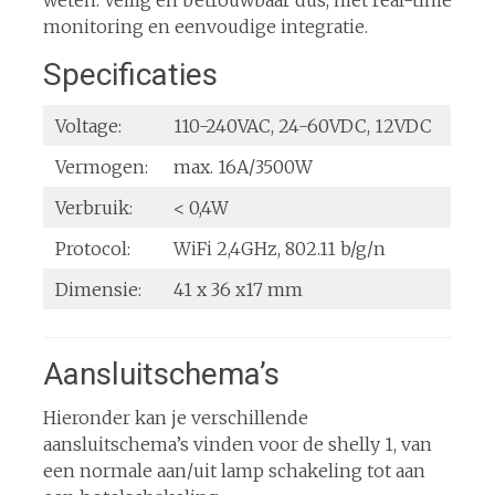
weten. Veilig en betrouwbaar dus, met real-time
monitoring en eenvoudige integratie.
Specificaties
Voltage:
110-240VAC, 24-60VDC, 12VDC
Vermogen:
max. 16A/3500W
Verbruik:
< 0,4W
Protocol:
WiFi 2,4GHz, 802.11 b/g/n
Dimensie:
41 x 36 x17 mm
Aansluitschema’s
Hieronder kan je verschillende
aansluitschema’s vinden voor de shelly 1, van
een normale aan/uit lamp schakeling tot aan