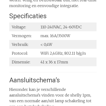
weten. Veilig en betrouwbaar dus, met real-time
monitoring en eenvoudige integratie.
Specificaties
Voltage:
110-240VAC, 24-60VDC
Vermogen:
max. 16A/3500W
Verbruik:
< 0,4W
Protocol:
WiFi 2,4GHz, 802.11 b/g/n
Dimensie:
41 x 36 x 17mm
Aansluitschema’s
Hieronder kan je verschillende
aansluitschema’s vinden voor de shelly 1pm,
van een normale aan/uit lamp schakeling tot