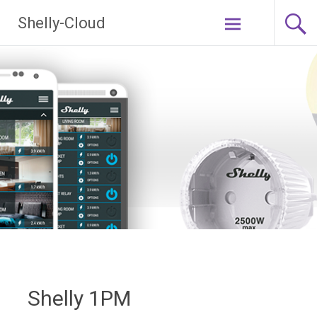
Ga
Shelly-Cloud
naar
de
inhoud
Shelly 1PM