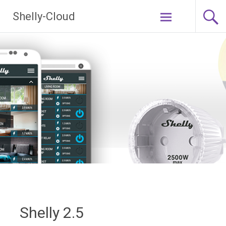
Ga
Shelly-Cloud
naar
de
inhoud
Shelly 2.5