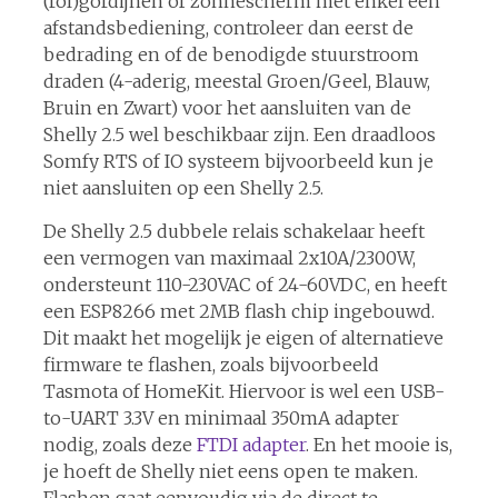
(rol)gordijnen of zonnescherm met enkel een
afstandsbediening, controleer dan eerst de
bedrading en of de benodigde stuurstroom
draden (4-aderig, meestal Groen/Geel, Blauw,
Bruin en Zwart) voor het aansluiten van de
Shelly 2.5 wel beschikbaar zijn. Een draadloos
Somfy RTS of IO systeem bijvoorbeeld kun je
niet aansluiten op een Shelly 2.5.
De Shelly 2.5 dubbele relais schakelaar heeft
een vermogen van maximaal 2x10A/2300W,
ondersteunt 110-230VAC of 24-60VDC, en heeft
een ESP8266 met 2MB flash chip ingebouwd.
Dit maakt het mogelijk je eigen of alternatieve
firmware te flashen, zoals bijvoorbeeld
Tasmota of HomeKit. Hiervoor is wel een USB-
to-UART 3.3V en minimaal 350mA adapter
nodig, zoals deze
FTDI adapter
. En het mooie is,
je hoeft de Shelly niet eens open te maken.