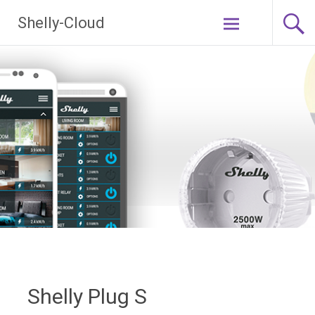
Ga
Shelly-Cloud
naar
de
inhoud
Shelly Plug S