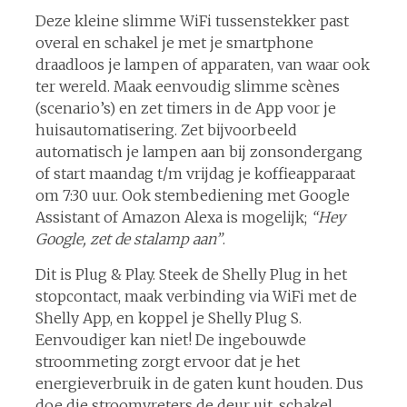
Deze kleine slimme WiFi tussenstekker past
overal en schakel je met je smartphone
draadloos je lampen of apparaten, van waar ook
ter wereld. Maak eenvoudig slimme scènes
(scenario’s) en zet timers in de App voor je
huisautomatisering. Zet bijvoorbeeld
automatisch je lampen aan bij zonsondergang
of start maandag t/m vrijdag je koffieapparaat
om 7:30 uur. Ook stembediening met Google
Assistant of Amazon Alexa is mogelijk;
“Hey
Google, zet de stalamp aan”
.
Dit is Plug & Play. Steek de Shelly Plug in het
stopcontact, maak verbinding via WiFi met de
Shelly App, en koppel je Shelly Plug S.
Eenvoudiger kan niet! De ingebouwde
stroommeting zorgt ervoor dat je het
energieverbruik in de gaten kunt houden. Dus
doe die stroomvreters de deur uit, schakel