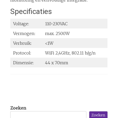
monitoring en eenvoudige integratie.
Specificaties
Voltage:
110-230VAC
Vermogen:
max. 2500W
Verbruik:
<1W
Protocol:
WiFi 2,4GHz, 802.11 b/g/n
Dimensie:
44 x 70mm
Zoeken
Zoeken