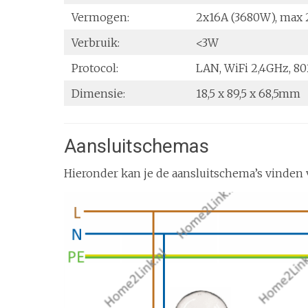
Vermogen:
2x16A (3680W), max 2
Verbruik:
<3W
Protocol:
LAN, WiFi 2,4GHz, 802
Dimensie:
18,5 x 89,5 x 68,5mm
Aansluitschemas
Hieronder kan je de aansluitschema’s vinden 