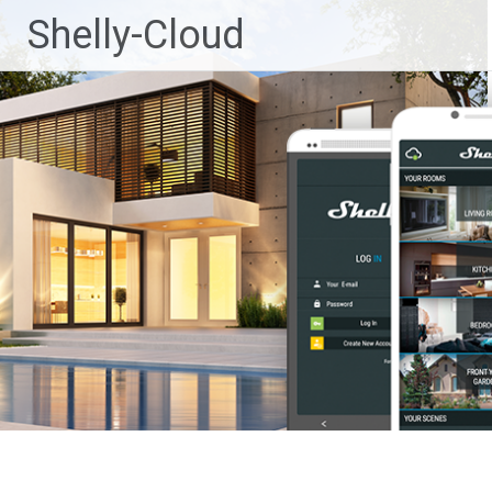
Ga
Shelly-Cloud
naar
de
inhoud