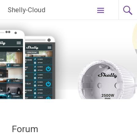
Ga
Shelly-Cloud
naar
de
inhoud
Forum