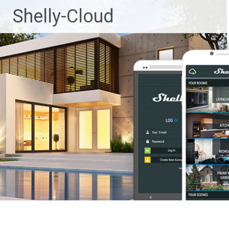
Ga
Shelly-Cloud
naar
de
inhoud