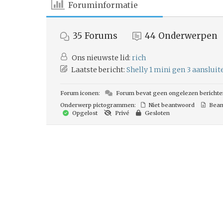
Foruminformatie
35
Forums
44
Onderwerpen
Ons nieuwste lid:
rich
Laatste bericht:
Shelly 1 mini gen 3 aanslui
Forum iconen:
Forum bevat geen ongelezen berichte
Onderwerp pictogrammen:
Niet beantwoord
Bean
Opgelost
Privé
Gesloten