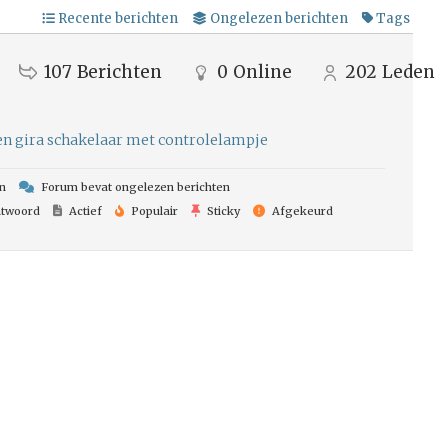
Recente berichten
Ongelezen berichten
Tags
107
Berichten
0
Online
202
Leden
ten gira schakelaar met controlelampje
n
Forum bevat ongelezen berichten
twoord
Actief
Populair
Sticky
Afgekeurd