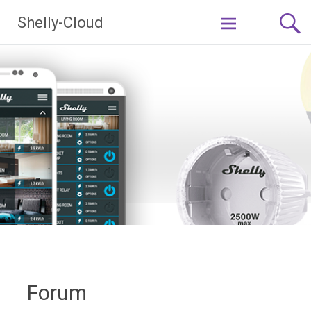
Ga
Shelly-Cloud
naar
de
inhoud
Forum