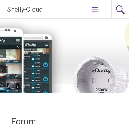
Ga
Shelly-Cloud
naar
de
inhoud
Forum