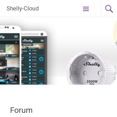
Ga
Shelly-Cloud
naar
de
inhoud
Forum