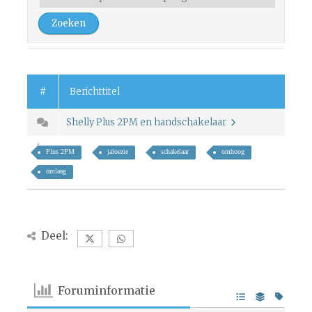
#
Berichttitel
Shelly Plus 2PM en handschakelaar
Plus 2PM
jaloezie
schakelaar
omhoog
omlaag
Deel:
Foruminformatie