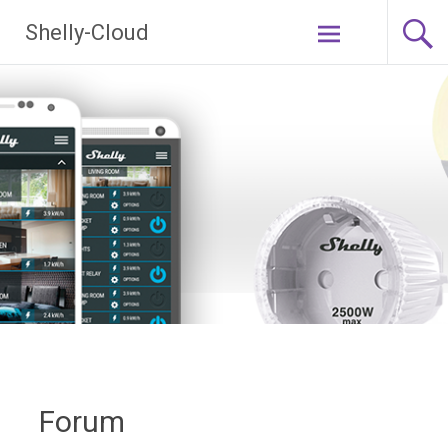
Ga
Shelly-Cloud
naar
de
inhoud
Forum