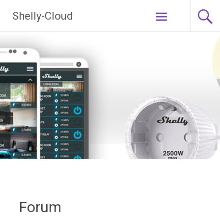
Ga
Shelly-Cloud
naar
de
inhoud
Forum