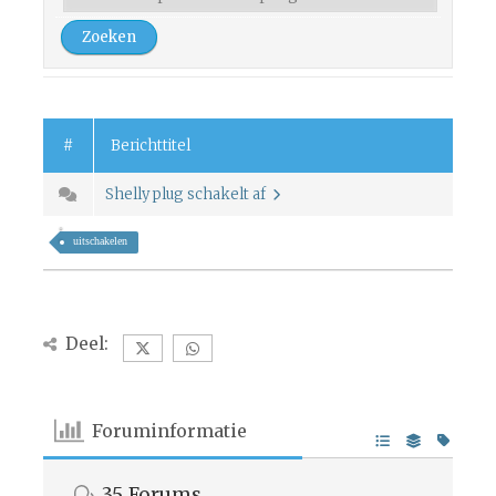
#
Berichttitel
Shelly plug schakelt af
uitschakelen
Deel:
Foruminformatie
35
Forums