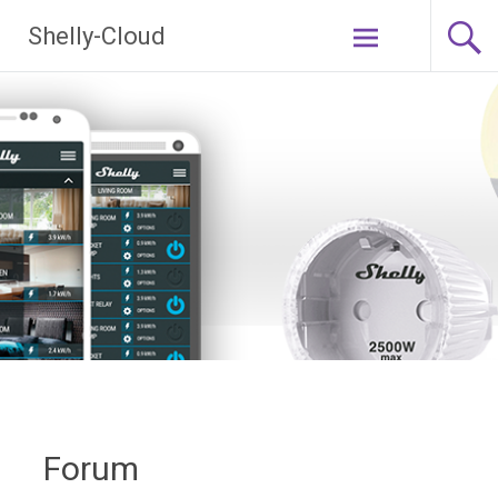
Ga
Shelly-Cloud
naar
de
inhoud
Forum