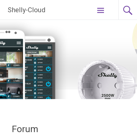
Ga
Shelly-Cloud
naar
de
inhoud
Forum