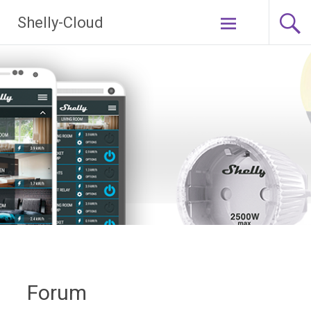
Ga
Shelly-Cloud
naar
de
inhoud
Forum