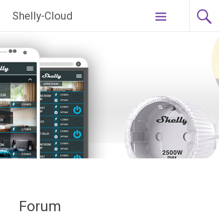
Ga
Shelly-Cloud
naar
de
inhoud
Forum