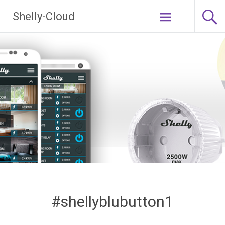
Ga
Shelly-Cloud
naar
de
inhoud
#shellyblubutton1