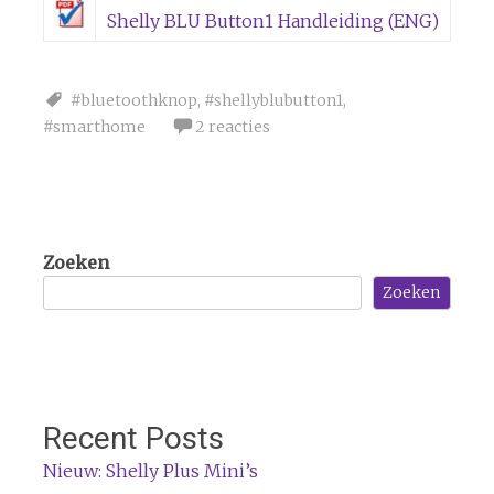
Shelly BLU Button1 Handleiding (ENG)
#bluetoothknop
,
#shellyblubutton1
,
#smarthome
2 reacties
Zoeken
Zoeken
Recent Posts
Nieuw: Shelly Plus Mini’s