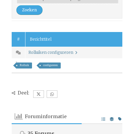
#
Berichttitel
Rolluiken configureren
Rolluik
configureren
Deel:
Foruminformatie
35
Forums