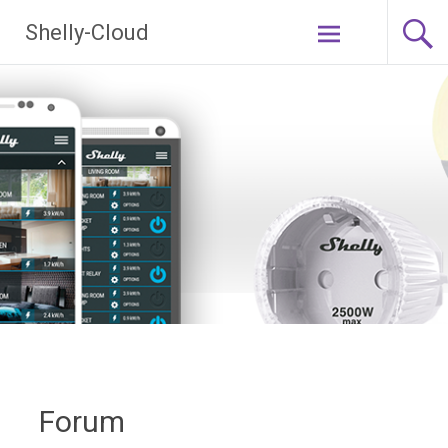
Ga
Shelly-Cloud
naar
de
inhoud
Forum