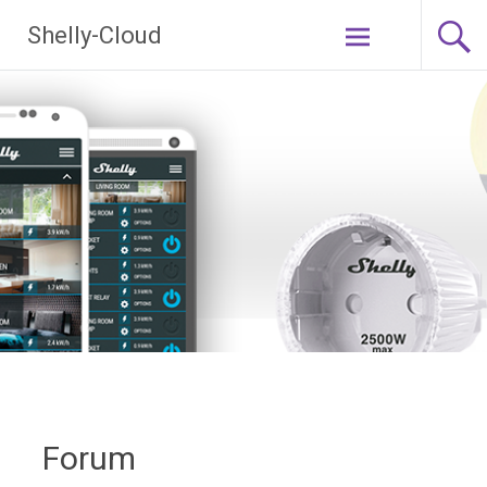
Ga
Shelly-Cloud
naar
de
inhoud
Forum