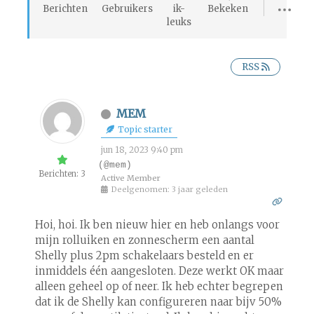
Berichten
Gebruikers
ik-
Bekeken
leuks
RSS
MEM
Topic starter
jun 18, 2023 9:40 pm
(@mem)
Berichten: 3
Active Member
Deelgenomen: 3 jaar geleden
Hoi, hoi. Ik ben nieuw hier en heb onlangs voor
mijn rolluiken en zonnescherm een aantal
Shelly plus 2pm schakelaars besteld en er
inmiddels één aangesloten. Deze werkt OK maar
alleen geheel op of neer. Ik heb echter begrepen
dat ik de Shelly kan configureren naar bijv 50%