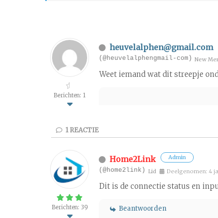
heuvelalphen@gmail.com
(@heuvelalphengmail-com)
New Me
Weet iemand wat dit streepje ond
Berichten: 1
1
REACTIE
Admin
Home2Link
(@home2link)
Lid
Deelgenomen: 4 ja
Dit is de connectie status en inpu
Berichten: 39
Beantwoorden