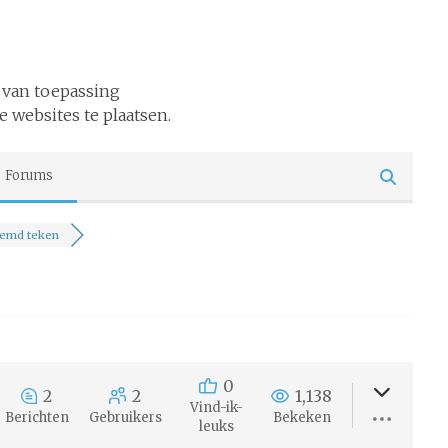
 van toepassing
e websites te plaatsen.
Forums
emd teken
0
2
2
1,138
Vind-ik-
Berichten
Gebruikers
Bekeken
leuks