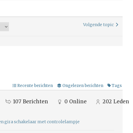
Volgende topic
Recente berichten
Ongelezen berichten
Tags
107
Berichten
0
Online
202
Leden
ten gira schakelaar met controlelampje