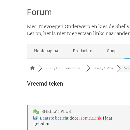
Forum
Kies Toevoegen Onderwerp en kies de Shelly
Let op; het is niet toegestaan links naar ander
Hoofdpagina
Producten
Shop
Shelly Inbouwmodule...
Shelly 1 Plus
Vre
Vreemd teken
SHELLY 1 PLUS
Laatste bericht
door
Home2Link
1 jaar
geleden