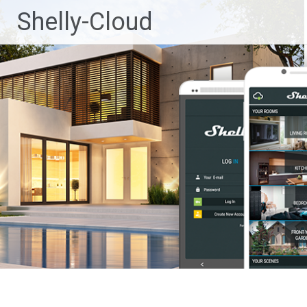
Ga
Shelly-Cloud
naar
de
inhoud