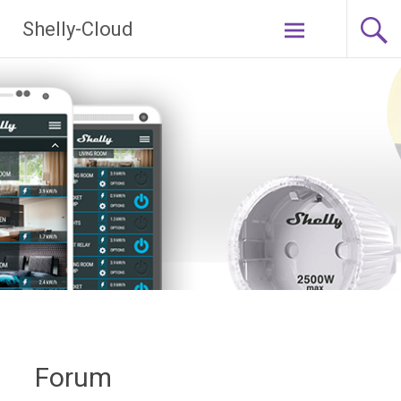
Ga
Shelly-Cloud
naar
de
inhoud
Forum