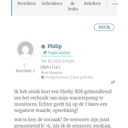
Berichten
Gebruikers
ik-
Bekeken
leuks
RSS
Philip
Topic starter
dec 18, 2024 1:41 pm
(@philip)
Berichten: 2
New Member
Deelgenomen: 2 jaar geleden
Ik heb sinds kort een Shelly 3EM geïnstalleerd
om het verbruik van mijn warmtepomp te
monitoren. Echter geeft hij op de 3 fases een
negatieve waarde, opwekking!
wat is hier de oorzaak? De sensoren zijn juist
gemonteerd K->L. Als ik de sensoren omdraai,