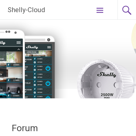
Ga
Shelly-Cloud
naar
de
inhoud
Forum