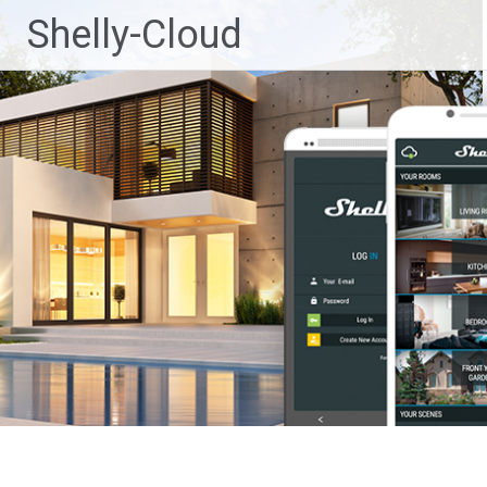
Ga
Shelly-Cloud
naar
de
inhoud