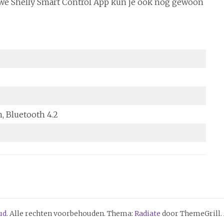
we Shelly Smart Control App kun je ook nog gewoon
n, Bluetooth 4.2
ud
. Alle rechten voorbehouden. Thema:
Radiate
door ThemeGrill.