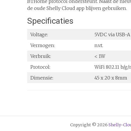
BTHome protocol ondersteunt. Naast de nieu
de oude Shelly Cloud app blijven gebruiken.
Specificaties
Voltage:
5VDC via USB-A
Vermogen:
n.v.t.
Verbruik:
< 1W
Protocol:
WiFi 802.11 b/g/
Dimensie:
45 x 20 x 8mm
Copyright © 2026
Shelly-Clo