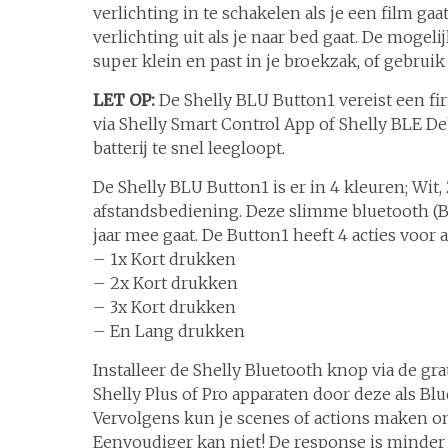
verlichting in te schakelen als je een film gaa
verlichting uit als je naar bed gaat. De mogel
super klein en past in je broekzak, of gebruik
LET OP:
De Shelly BLU Button1 vereist een fi
via Shelly Smart Control App of Shelly BLE De
batterij te snel leegloopt.
De Shelly BLU Button1 is er in 4 kleuren; Wit,
afstandsbediening. Deze slimme bluetooth (BL
jaar mee gaat. De Button1 heeft 4 acties voor a
– 1x Kort drukken
– 2x Kort drukken
– 3x Kort drukken
– En Lang drukken
Installeer de Shelly Bluetooth knop via de gr
Shelly Plus of Pro apparaten door deze als Bl
Vervolgens kun je scenes of actions maken o
Eenvoudiger kan niet! De response is minder 