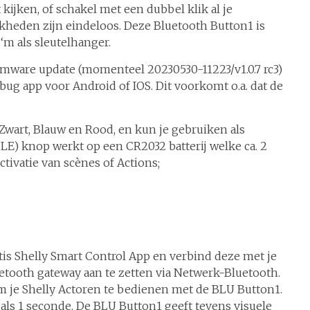
t kijken, of schakel met een dubbel klik al je
ijkheden zijn eindeloos. Deze Bluetooth Button1 is
 ‘m als sleutelhanger.
rmware update (momenteel 20230530-11223/v1.0.7 rc3)
bug app voor Android of IOS. Dit voorkomt o.a. dat de
 Zwart, Blauw en Rood, en kun je gebruiken als
E) knop werkt op een CR2032 batterij welke ca. 2
ctivatie van scènes of Actions;
atis Shelly Smart Control App en verbind deze met je
uetooth gateway aan te zetten via Netwerk-Bluetooth.
m je Shelly Actoren te bedienen met de BLU Button1.
als 1 seconde. De BLU Button1 geeft tevens visuele