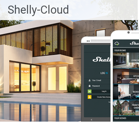
Ga
Shelly-Cloud
naar
de
inhoud