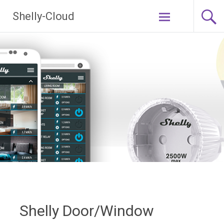
Ga
Shelly-Cloud
naar
de
inhoud
Shelly Door/Window