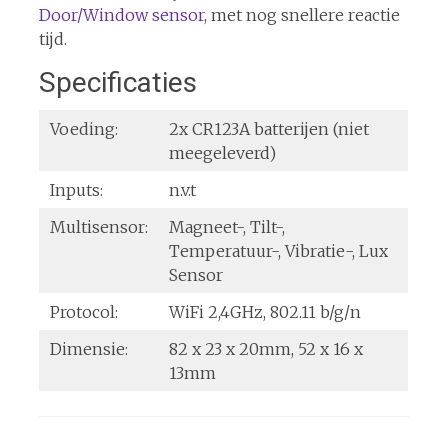
Door/Window sensor
, met nog snellere reactie
tijd.
Specificaties
Voeding:
2x CR123A batterijen (niet
meegeleverd)
Inputs:
n.v.t
Multisensor:
Magneet-, Tilt-,
Temperatuur-, Vibratie-, Lux
Sensor
Protocol:
WiFi 2,4GHz, 802.11 b/g/n
Dimensie:
82 x 23 x 20mm, 52 x 16 x
13mm