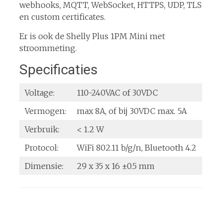
webhooks, MQTT, WebSocket, HTTPS, UDP, TLS
en custom certificates.
Er is ook de Shelly Plus 1PM Mini met
stroommeting.
Specificaties
Voltage:
110-240VAC of 30VDC
Vermogen:
max 8A, of bij 30VDC max. 5A
Verbruik:
< 1.2 W
Protocol:
WiFi 802.11 b/g/n, Bluetooth 4.2
Dimensie:
29 x 35 x 16 ±0.5 mm