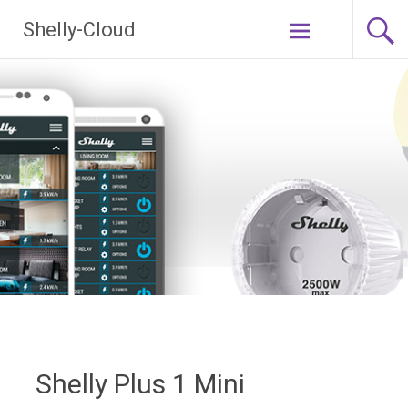
Ga
Shelly-Cloud
naar
de
inhoud
Shelly Plus 1 Mini