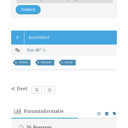
#
Berichttitel
Kan dit?
Schema
dimmer2
kan dit
Deel:
Foruminformatie
35
Forums