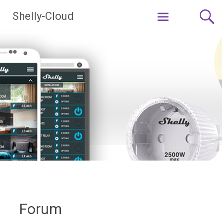
Ga
Shelly-Cloud
naar
de
inhoud
Forum