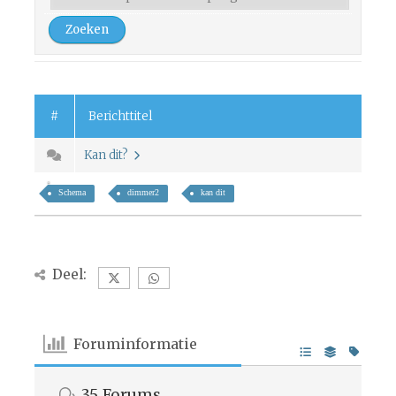
#
Berichttitel
Kan dit?
Schema
dimmer2
kan dit
Deel:
Foruminformatie
35
Forums