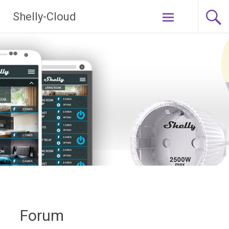
Ga
Shelly-Cloud
naar
de
inhoud
Forum