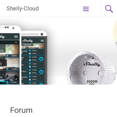
Ga
Shelly-Cloud
naar
de
inhoud
Forum