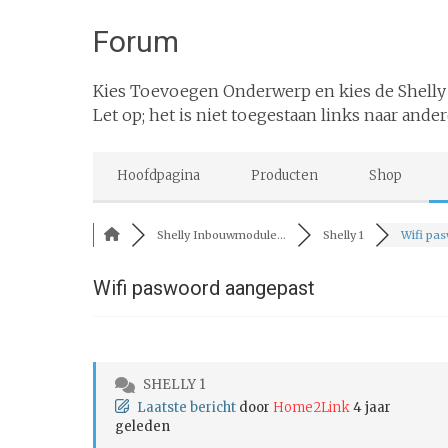
Forum
Kies Toevoegen Onderwerp en kies de Shelly
Let op; het is niet toegestaan links naar ander
Hoofdpagina
Producten
Shop
Shelly Inbouwmodule...
Shelly 1
Wifi pas
Wifi paswoord aangepast
SHELLY 1
Laatste bericht
door
Home2Link
4 jaar
geleden