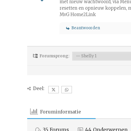
met nieuw wachtwoord, via Menu-
resetten en opnieuw koppelen, ma
MvG Home2Link
Beantwoorden
Forumsprong:
Deel:
Foruminformatie
35
Forums
44
Onderwerpen