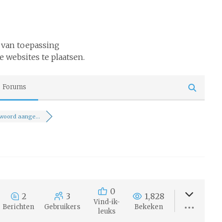
 van toepassing
e websites te plaatsen.
Forums
woord aange...
0
2
3
1,828
Vind-ik-
Berichten
Gebruikers
Bekeken
leuks