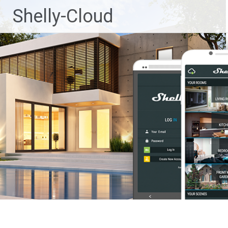
Ga
Shelly-Cloud
naar
de
inhoud