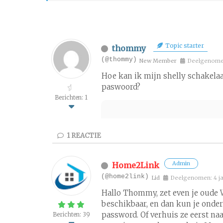
Topic starter
thommy
(@thommy)
New Member
Deelgenomen
Hoe kan ik mijn shelly schakela
paswoord?
Berichten: 1
1
REACTIE
Admin
Home2Link
(@home2link)
Lid
Deelgenomen: 4 ja
Hallo Thommy, zet even je oude 
beschikbaar, en dan kun je onder
password. Of verhuis ze eerst na
Berichten: 39