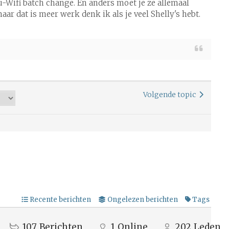
Wifi batch change. En anders moet je ze allemaal
ar dat is meer werk denk ik als je veel Shelly's hebt.
Volgende topic
Recente berichten
Ongelezen berichten
Tags
107
Berichten
1
Online
202
Leden