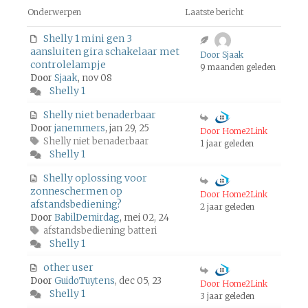
Onderwerpen
Laatste bericht
Shelly 1 mini gen 3
aansluiten gira schakelaar met
Door Sjaak
controlelampje
9 maanden geleden
Door
Sjaak
, nov 08
Shelly 1
Shelly niet benaderbaar
Door
janemmers
, jan 29, 25
Door Home2Link
Shelly niet benaderbaar
1 jaar geleden
Shelly 1
Shelly oplossing voor
zonneschermen op
Door Home2Link
afstandsbediening?
2 jaar geleden
Door
BabilDemirdag
, mei 02, 24
afstandsbediening batteri
Shelly 1
other user
Door
GuidoTuytens
, dec 05, 23
Door Home2Link
Shelly 1
3 jaar geleden