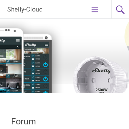
Ga
Shelly-Cloud
naar
de
inhoud
Forum