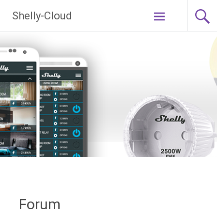
Ga
Shelly-Cloud
naar
de
inhoud
Forum