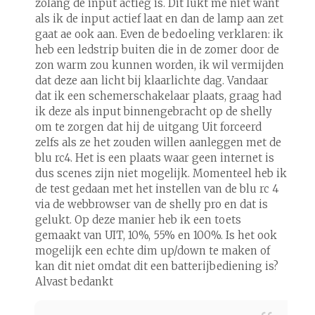
zolang de input actieg is. Dit lukt me niet want
als ik de input actief laat en dan de lamp aan zet
gaat ae ook aan. Even de bedoeling verklaren: ik
heb een ledstrip buiten die in de zomer door de
zon warm zou kunnen worden, ik wil vermijden
dat deze aan licht bij klaarlichte dag. Vandaar
dat ik een schemerschakelaar plaats, graag had
ik deze als input binnengebracht op de shelly
om te zorgen dat hij de uitgang Uit forceerd
zelfs als ze het zouden willen aanleggen met de
blu rc4. Het is een plaats waar geen internet is
dus scenes zijn niet mogelijk. Momenteel heb ik
de test gedaan met het instellen van de blu rc 4
via de webbrowser van de shelly pro en dat is
gelukt. Op deze manier heb ik een toets
gemaakt van UIT, 10%, 55% en 100%. Is het ook
mogelijk een echte dim up/down te maken of
kan dit niet omdat dit een batterijbediening is?
Alvast bedankt