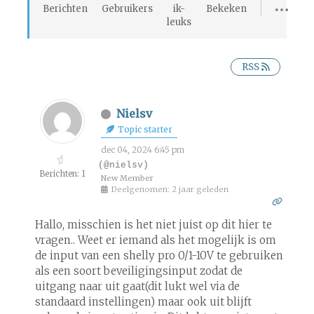
Berichten
Gebruikers
ik-
Bekeken
leuks
RSS
Nielsv
Topic starter
dec 04, 2024 6:45 pm
(@nielsv)
Berichten: 1
New Member
Deelgenomen: 2 jaar geleden
Hallo, misschien is het niet juist op dit hier te
vragen.. Weet er iemand als het mogelijk is om
de input van een shelly pro 0/1-10V te gebruiken
als een soort beveiligingsinput zodat de
uitgang naar uit gaat(dit lukt wel via de
standaard instellingen) maar ook uit blijft