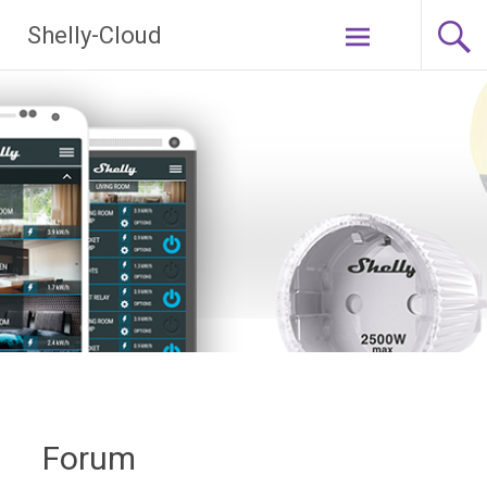
Ga
Shelly-Cloud
naar
de
inhoud
Forum