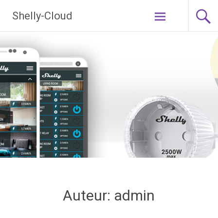
Ga
Shelly-Cloud
naar
de
inhoud
Auteur:
admin