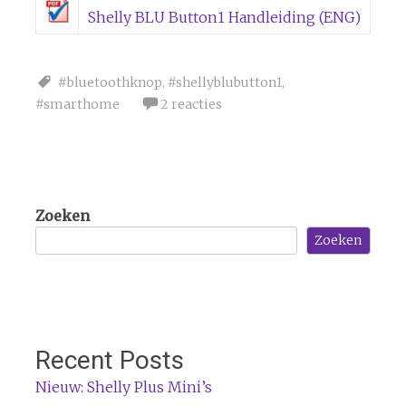
Shelly BLU Button1 Handleiding (ENG)
#bluetoothknop
,
#shellyblubutton1
,
#smarthome
2 reacties
Zoeken
Zoeken
Recent Posts
Nieuw: Shelly Plus Mini’s