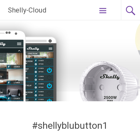
Ga
Shelly-Cloud
naar
de
inhoud
#shellyblubutton1