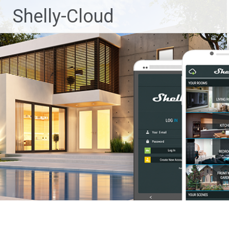
Ga
Shelly-Cloud
naar
de
inhoud