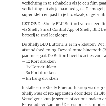
verlichting in te schakelen als je een film gaa
verlichting uit als je naar bed gaat. De mogel
super klein en past in je broekzak, of gebruik
LET OP:
De Shelly BLU Button1 vereist een fi
via Shelly Smart Control App of Shelly BLE De
batterij te snel leegloopt.
De Shelly BLU Button1 is er in 4 kleuren; Wit,
afstandsbediening. Deze slimme bluetooth (BL
jaar mee gaat. De Button1 heeft 4 acties voor a
– 1x Kort drukken
– 2x Kort drukken
– 3x Kort drukken
– En Lang drukken
Installeer de Shelly Bluetooth knop via de gr
Shelly Plus of Pro apparaten door deze als Bl
Vervolgens kun je scenes of actions maken o
Eenvoudiger kan niet! De response is minder 