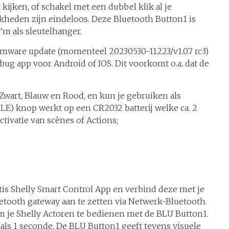
t kijken, of schakel met een dubbel klik al je
ijkheden zijn eindeloos. Deze Bluetooth Button1 is
 ‘m als sleutelhanger.
rmware update (momenteel 20230530-11223/v1.0.7 rc3)
bug app voor Android of IOS. Dit voorkomt o.a. dat de
 Zwart, Blauw en Rood, en kun je gebruiken als
E) knop werkt op een CR2032 batterij welke ca. 2
ctivatie van scènes of Actions;
atis Shelly Smart Control App en verbind deze met je
uetooth gateway aan te zetten via Netwerk-Bluetooth.
m je Shelly Actoren te bedienen met de BLU Button1.
als 1 seconde. De BLU Button1 geeft tevens visuele