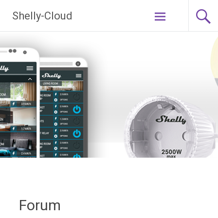
Ga
Shelly-Cloud
naar
de
inhoud
Forum