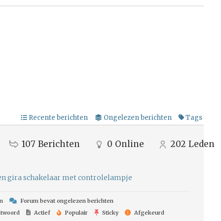
Recente berichten
Ongelezen berichten
Tags
107
Berichten
0
Online
202
Leden
ten gira schakelaar met controlelampje
n
Forum bevat ongelezen berichten
twoord
Actief
Populair
Sticky
Afgekeurd