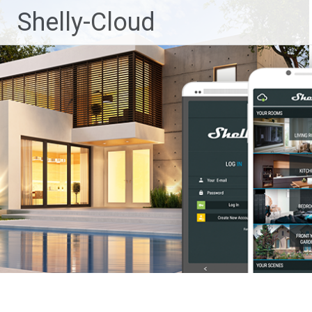
Ga
Shelly-Cloud
naar
de
inhoud