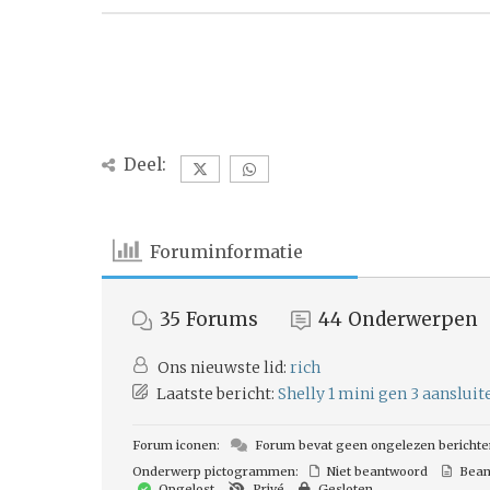
Deel:
Foruminformatie
35
Forums
44
Onderwerpen
Ons nieuwste lid:
rich
Laatste bericht:
Shelly 1 mini gen 3 aanslui
Forum iconen:
Forum bevat geen ongelezen berichte
Onderwerp pictogrammen:
Niet beantwoord
Bean
Opgelost
Privé
Gesloten