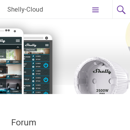
Ga
Shelly-Cloud
naar
de
inhoud
Forum