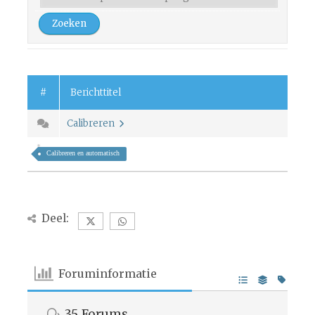
#
Berichttitel
Calibreren
Calibreren en automatisch
Deel:
Foruminformatie
35
Forums