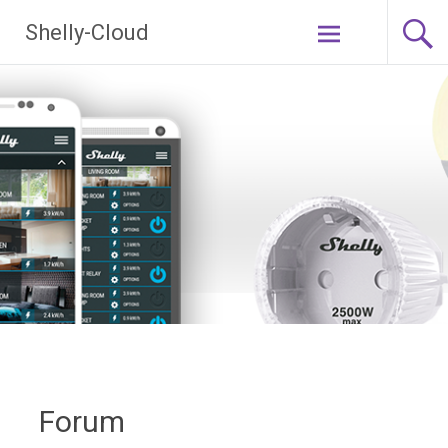
Ga
Shelly-Cloud
naar
de
inhoud
Forum