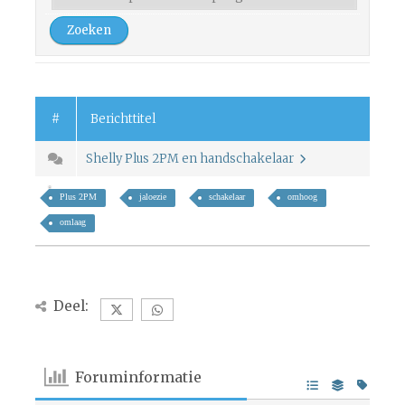
#
Berichttitel
Shelly Plus 2PM en handschakelaar
Plus 2PM
jaloezie
schakelaar
omhoog
omlaag
Deel:
Foruminformatie