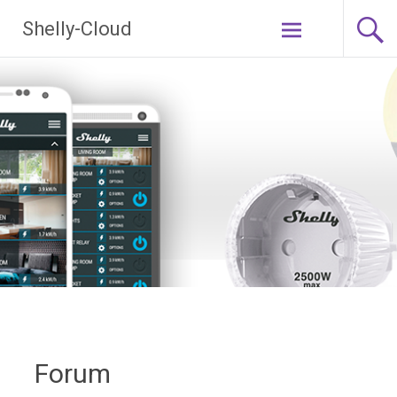
Ga
Shelly-Cloud
naar
de
inhoud
Forum