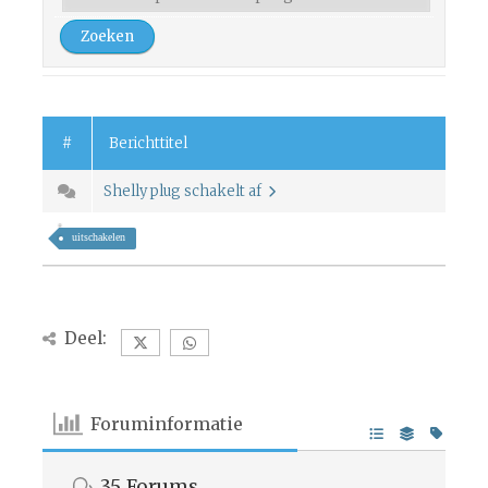
#
Berichttitel
Shelly plug schakelt af
uitschakelen
Deel:
Foruminformatie
35
Forums