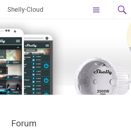
Ga
Shelly-Cloud
naar
de
inhoud
Forum