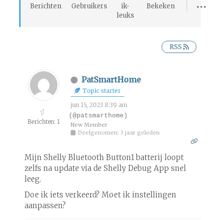
Berichten
Gebruikers
ik-
Bekeken
leuks
RSS
PatSmartHome
Topic starter
jun 15, 2023 8:39 am
(@patsmarthome)
Berichten: 1
New Member
Deelgenomen: 3 jaar geleden
Mijn Shelly Bluetooth Button1 batterij loopt
zelfs na update via de Shelly Debug App snel
leeg.
Doe ik iets verkeerd? Moet ik instellingen
aanpassen?