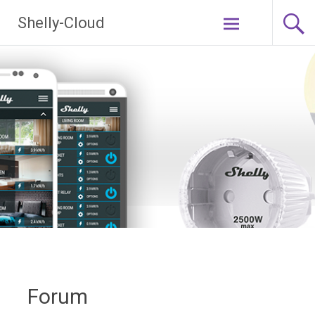
Ga
Shelly-Cloud
naar
de
inhoud
Forum