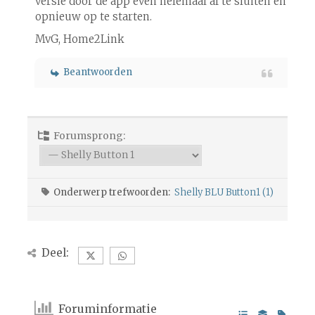
versie door de app even helemaal af te sluiten en
opnieuw op te starten.
MvG, Home2Link
Beantwoorden
Forumsprong:
Onderwerp trefwoorden:
Shelly BLU Button1 (1)
Deel:
Foruminformatie