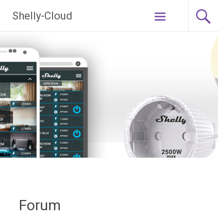
Ga
Shelly-Cloud
naar
de
inhoud
Forum