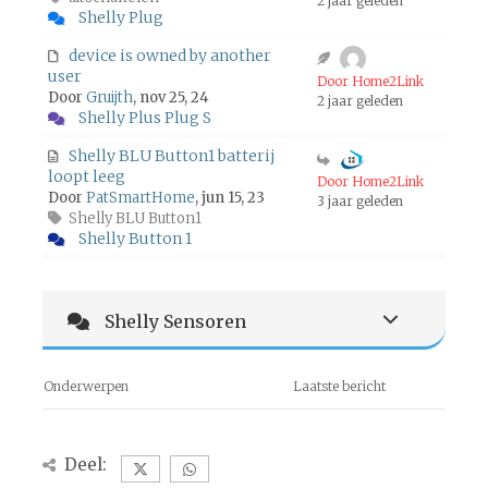
2 jaar geleden
Shelly Plug
device is owned by another
user
Door Home2Link
Door
Gruijth
, nov 25, 24
2 jaar geleden
Shelly Plus Plug S
Shelly BLU Button1 batterij
loopt leeg
Door Home2Link
Door
PatSmartHome
, jun 15, 23
3 jaar geleden
Shelly BLU Button1
Shelly Button 1
Shelly Sensoren
Onderwerpen
Laatste bericht
Deel: